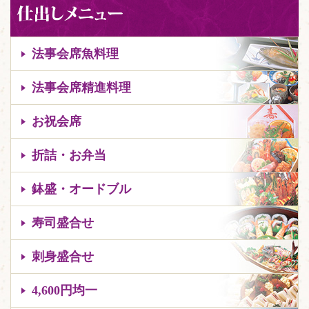
法事会席魚料理
法事会席精進料理
お祝会席
折詰・お弁当
鉢盛・オードブル
寿司盛合せ
刺身盛合せ
4,600円均一