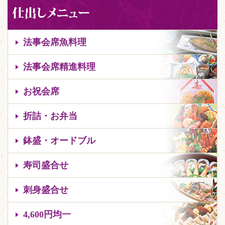
法事会席魚料理
法事会席精進料理
お祝会席
折詰・お弁当
鉢盛・オードブル
寿司盛合せ
刺身盛合せ
4,600円均一